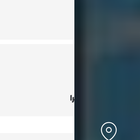
موقعیت شغلی
کارشناس SEO
تاریخ پیوستن به ویرا
شهریور 1402