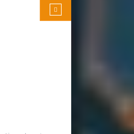
پروفایل لینکدین
دنیا کشاورز