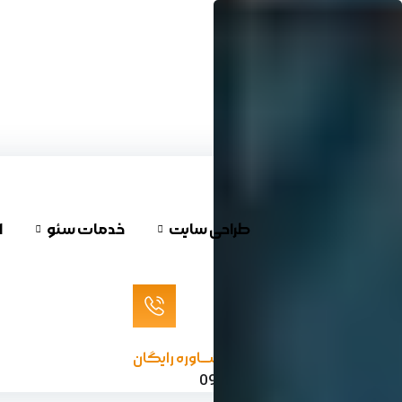
پرش
به
محتوا
طراحی سایت
خدمات سئو
ا
مشـــاوره رایگان
09120624732