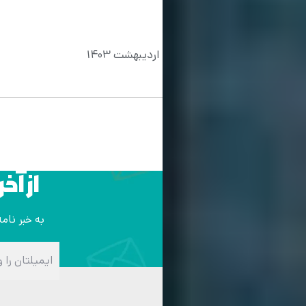
تاریخ آخرین به روزرسانی : اردیبهشت 1403
نوشته‌ها
از آخ
به خبر نام