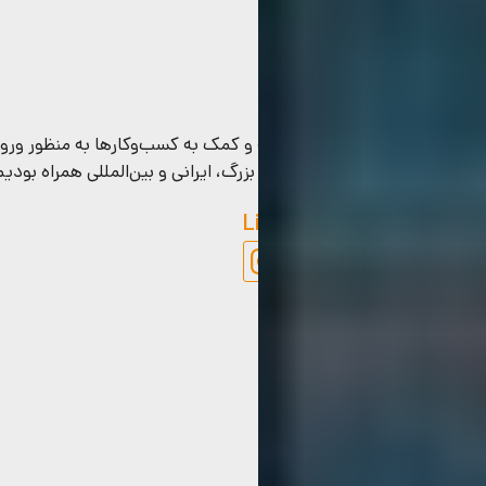
ویرا از سال 2018 با هدف توسعه و کمک به کسب‌وکارها به 
بیش از 1500 کسب‌وکار کوچک و بزرگ، ایرانی و بین‌المللی همراه بودیم تا بخشی از داستان رشد بیزینس‌شان را رقم بزنیم.
Linkedin
Telegram
Instagram
تماس با ما
تلفن های تماس :
09120624732 -
09045068232