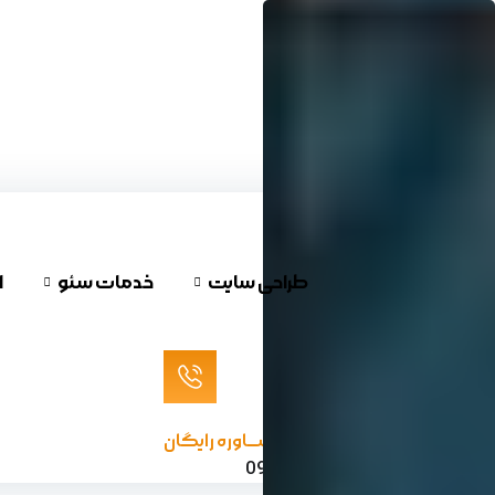
پرش
به
محتوا
طراحی سایت
خدمات سئو
ا
مشـــاوره رایگان
09120624732