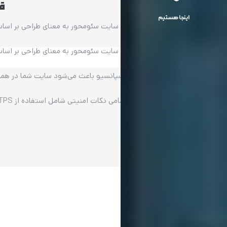
قا
اینجا هستیم
سایت سئومحور به معنای طراحی بر اساس
سایت سئومحور به معنای طراحی بر اساس
طراحی ریسپانسیو باعث می‌شود سایت شما در همه دستگاه‌ه
تمامی نکات امنیتی شامل استفاده از HTTPS، به‌روزرسانی منظم CMS و پلاگین‌ها، مدیریت رمزها، نصب فایروال و ایجاد بک‌آپ‌های منظم انجام می‌شود.