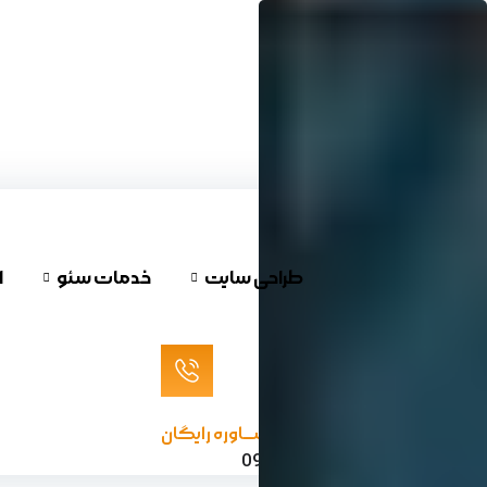
پرش
به
محتوا
طراحی سایت
خدمات سئو
ا
مشـــاوره رایگان
09120624732