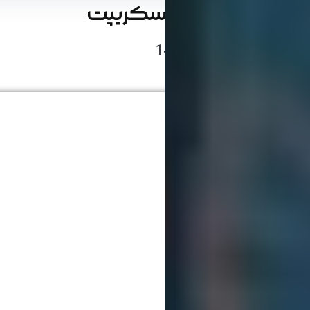
تفاوت جاوا و جاوا اسکریپت
نوشته شده در 6 شهریور 1402
زمان مطالعه: 8 دقیقه