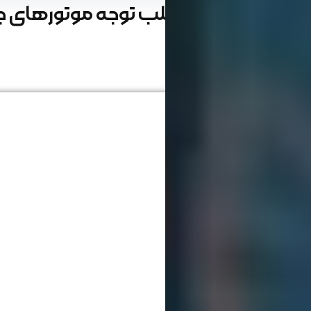
متا تگ چیست؟ جلب توجه موتورهای جستجو با 
نوشته شده : 12 آذر 1403
زمان مطالعه : 15 دقیقه