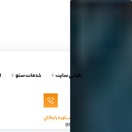
پرش
به
محتوا
طراحی سایت
خدمات سئو
ا
مشـــاوره رایگان
09120624732