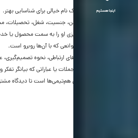
نام و مشخصات کلی: یک نام خیالی برای شناسایی بهتر.
اینجا هستیم
اطلاعات دموگرافیک: سن، جنسیت، شغل، تحصیلات، مح
اهداف و نیازها: چه چیزی او را به سمت محصول یا خد
چالش‌ها: مشکلات یا موانعی که با آن‌ها روبرو است.
ترجیحات رفتاری: کانال‌های ارتباطی، نحوه تصمیم‌گیری، 
نقل قول‌های احتمالی: جملات یا عباراتی که بیانگر تفکر
بوم پرسونا ابزاری کاربردی برای هم‌تیمی‌ها است تا دیدگاه م