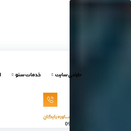
پرش
به
محتوا
طراحی سایت
خدمات سئو
ا
مشـــاوره رایگان
09120624732