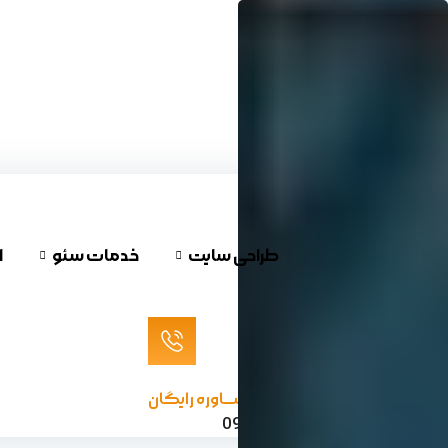
پرش
به
محتوا
طراحی سایت
خدمات سئو
ا
مشـــاوره رایگان
09120624732