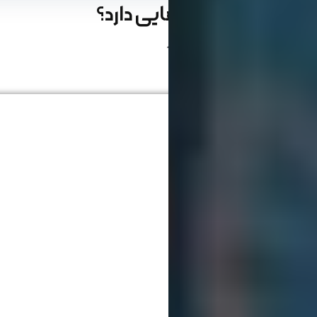
سئو چه تکنیک‌هایی دارد؟
نوشته شده:در 02 خرداد 1400
زمان مطالعه: 05 دقیقه