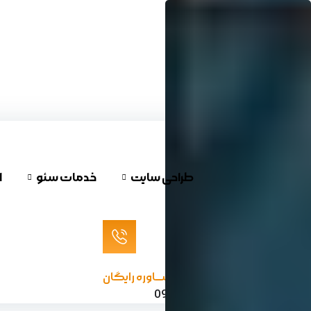
پرش
به
محتوا
طراحی سایت
خدمات سئو
ا
مشـــاوره رایگان
09120624732