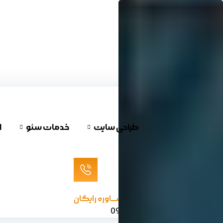
پرش
به
محتوا
طراحی سایت
خدمات سئو
ا
مشـــاوره رایگان
09120624732