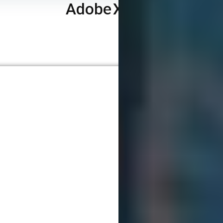
طراحی سایت با Adobe XD
آپدیت شده: 09 مهر 1402
زمان مطالعه: 11 دقیقه